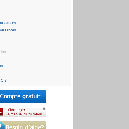
aissances
aissances
ation
es
 OIS