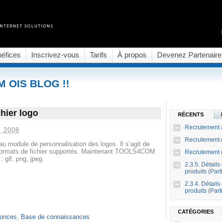
éfices
Inscrivez-vous
Tarifs
À propos
Devenez Partenaire
M OIS BLOG !!
chier logo
RÉCENTS
Recrutement a
 2008
Recrutement 
au module de personnalisation des logos. Il s’agit de
es formats de fichier supportés. Maintenant TOOLS4COM
Recrutement d
 gif, png, jpeg.
2.3.5. Détails
produits (Part
2.3.4. Détails
produits (Part
CATÉGORIES
onces
,
Base de connaissances