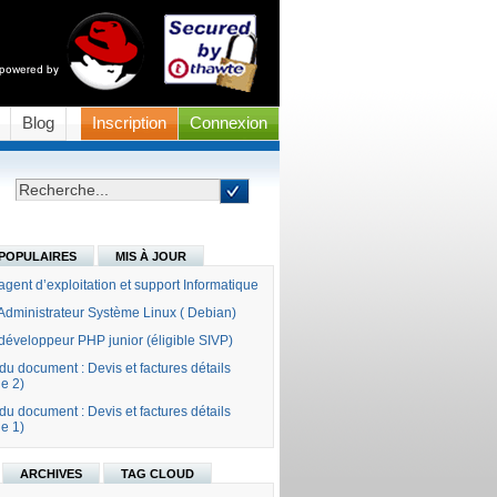
Blog
Inscription
Connexion
POPULAIRES
MIS À JOUR
gent d’exploitation et support Informatique
Administrateur Système Linux ( Debian)
éveloppeur PHP junior (éligible SIVP)
 du document : Devis et factures détails
ie 2)
 du document : Devis et factures détails
ie 1)
ARCHIVES
TAG CLOUD