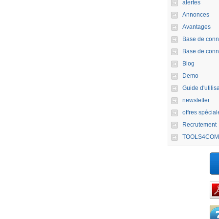
alertes
Annonces
Avantages
Base de conn
Base de conn
Blog
Demo
Guide d'utilis
newsletter
offres spécial
Recrutement
TOOLS4COM