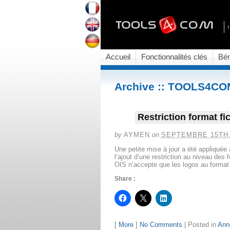
Accueil
Fonctionnalités clés
Bén
Archive :: TOOLS4CO
Restriction format fi
by
AYMEN
on
SEPTEMBRE 15TH,
Une petite mise à jour a été appliquée 
l’ajout d’une restriction au niveau d
OIS n’accepte que les logos au format :
Share :
[
More
]
No Comments
|
Posted in
Ann