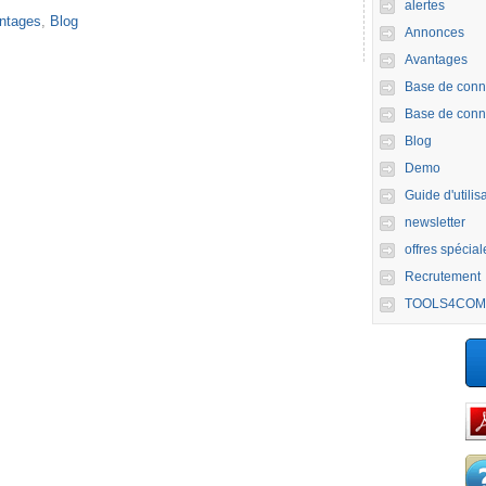
alertes
ntages
,
Blog
Annonces
Avantages
Base de conn
Base de conn
Blog
Demo
Guide d'utilis
newsletter
offres spécial
Recrutement
TOOLS4COM