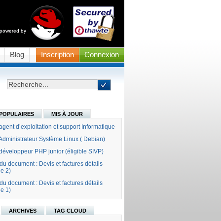
Blog
Inscription
Connexion
POPULAIRES
MIS À JOUR
gent d’exploitation et support Informatique
Administrateur Système Linux ( Debian)
éveloppeur PHP junior (éligible SIVP)
 du document : Devis et factures détails
ie 2)
 du document : Devis et factures détails
ie 1)
ARCHIVES
TAG CLOUD