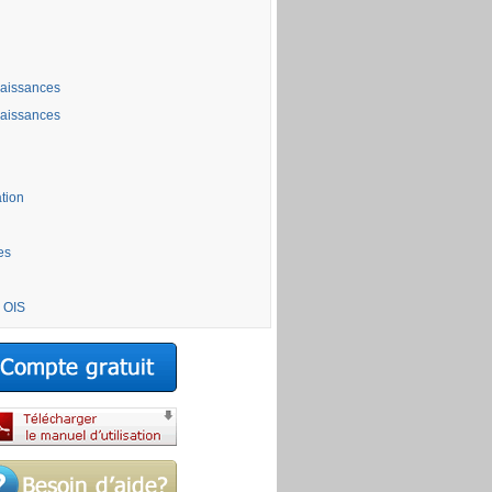
aissances
aissances
ation
es
 OIS