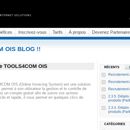
éfices
Inscrivez-vous
Tarifs
À propos
Devenez Partenaire
M OIS BLOG !!
ice TOOLS4COM OIS
RÉCENTS
Recrutement a
Recrutement 
M OIS (Online Invoicing System) est une solution
i permet à son utilisateur la gestion et le contrôle de
Recrutement d
ez un compte gratuit afin de suivre vos actions
2.3.5. Détails
le et rapide, il vous permet en quelques clics de:
produits (Part
2.3.4. Détails
produits (Part
CATÉGORIES