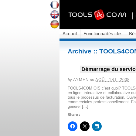
Accueil
Fonctionnalités clés
Bén
Archive :: TOOLS4CO
Démarrage du serv
by
AYMEN
on
AOÛT 1ST, 2008
TOOLS4COM OIS c’est quoi? TOOLS4CO
en ligne, interactive et collaborative qu
tous le processus de facturation. Ouvr
commerciales professionnellement. Faci
générer […]
Share :